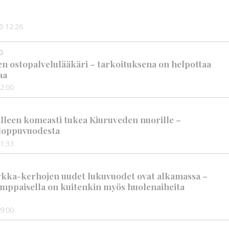
6
12:26
0
en ostopalvelulääkäri – tarkoituksena on helpottaa
aa
2:00
älleen komeasti tukea Kiuruveden nuorille –
n loppuvuodesta
1:33
rkka-kerhojen uudet lukuvuodet ovat alkamassa –
mppaisella on kuitenkin myös huolenaiheita
9:00