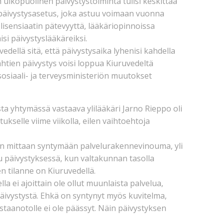
 ulkopuolinen päivystystoiminta tulisi keskittää
i päivystysasetus, joka astuu voimaan vuonna
 lisensiaatin pätevyyttä, lääkäriopinnoissa
isi päivystyslääkäreiksi.
edellä sitä, että päivystysaika lyhenisi kahdella
ähtien päivystys voisi loppua Kiuruvedeltä
 sosiaali- ja terveysministeriön muutokset
ta yhtymässä vastaava ylilääkäri Jarno Rieppo oli
kselle viime viikolla, eilen vaihtoehtoja
n mittaan syntymään palvelurakennevinouma, yli
 päivystyksessä, kun valtakunnan tasolla
en tilanne on Kiuruvedellä.
la ei ajoittain ole ollut muunlaista palvelua,
äivystystä. Ehkä on syntynyt myös kuvitelma,
staanotolle ei ole päässyt. Näin päivystyksen