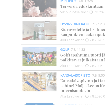
MIELIPIDE
7.8. 12:26
Terveisiä eduskuntaan
Vilho Ruotsalainen
7.8.202
HYVINVOINTIALUE
7.8. 12:0
Kiuruvedelle ja Iisalme
kaupunkien lääkäripul
Aku Laatikainen
7.8.2026
1
GOLF
7.8. 11:33
Golftapahtuma tuotti j
palkittavat julkaistaa
Aku Laatikainen
7.8.2026
1
KANSALAISOPISTO
7.8. 9:00
Kansalaisopiston ja Ha
rehtori Maija-Leena Ke
tulevaisuudesta
Aku Laatikainen
7.8.2026
0