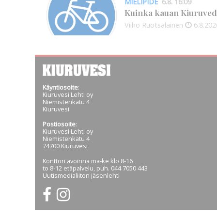
MIELIPIDE
6.8. 16:09
Kuinka kauan Kiuruved
Vilho Ruotsalainen
6.8.202
Käyntiosoite
:
Kiuruvesi Lehti oy
Niemistenkatu 4
Kiuruvesi
Postiosoite
:
Kiuruvesi Lehti oy
Niemistenkatu 4
74700 Kiuruvesi
Konttori avoinna ma-ke klo 8-16
to 8-12 etäpalvelu, puh. 044 7050 443
Uutismedialiiton jäsenlehti