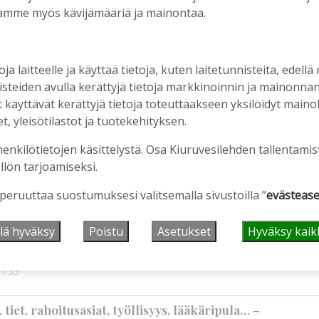
amme myös kävijämääriä ja mainontaa.
oja laitteelle ja käyttää tietoja, kuten laitetunnisteita, edellä
nisteiden avulla kerättyjä tietoja markkinoinnin ja mainonn
äyttävät kerättyjä tietoja toteuttaakseen yksilöidyt mainoks
, yleisötilastot ja tuotekehityksen.
en ostopalvelulääkäri – tarkoituksena on helpottaa
aa
henkilötietojen käsittelystä. Osa Kiuruvesilehden tallentamis
llön tarjoamiseksi.
2:00
 peruuttaa suostumuksesi valitsemalla sivustoilla ”
evästease
älleen komeasti tukea Kiuruveden nuorille –
lä hyväksy
Poistu
Asetukset
Hyväksy kaik
n loppuvuodesta
1:33
iet, rahoitusasiat, työllisyys, lääkäripula… –