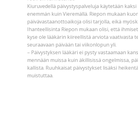
Kiuruvedellä päivystyspalveluja käytetään kaksi
enemmän kuin Vieremällä. Riepon mukaan kuormit
päivävastaanottoaikoja olisi tarjolla, eikä myö
Ihanteellisinta Riepon mukaan olisi, että ihmiset 
kyse ole lääkärin kiireellistä arviota vaativasta
seuraavaan päivään tai viikonlopun yli.
– Päivystyksen lääkäri ei pysty vastaamaan kan
mennään muissa kuin äkillisissä ongelmissa, päi
kallista. Ruuhkaisat päivystykset lisäksi heikent
muistuttaa.