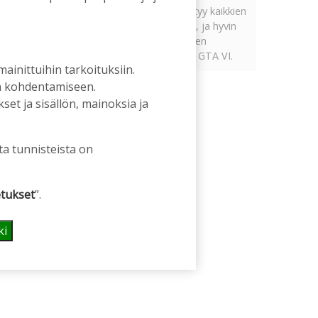
Tämän vuoden marraskuussa ilmestyy kaikkien
aikojen odotetuin ja ennakkotilatuin, ja hyvin
todennäköisesti myös kaikkien aikojen
myydyimmäksi videopeliksi nouseva GTA VI.
 mainittuihin tarkoituksiin.
an kohdentamiseen.
et ja sisällön, mainoksia ja
ta tunnisteista on
tukset
”.
ki