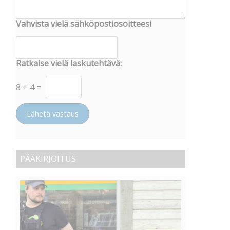
Vahvista vielä sähköpostiosoitteesi
Ratkaise vielä laskutehtävä:
8
+
4
=
Lähetä vastaus
PÄÄKIRJOITUS