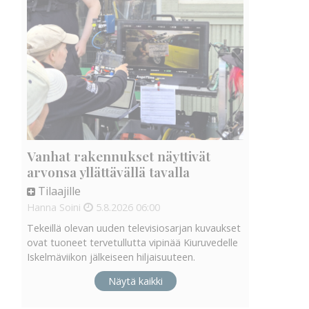
Vanhat rakennukset näyttivät
arvonsa yllättävällä tavalla
Tilaajille
Hanna Soini
5.8.2026
06:00
Tekeillä olevan uuden televisiosarjan kuvaukset
ovat tuoneet tervetullutta vipinää Kiuruvedelle
Iskelmäviikon jälkeiseen hiljaisuuteen.
Näytä kaikki