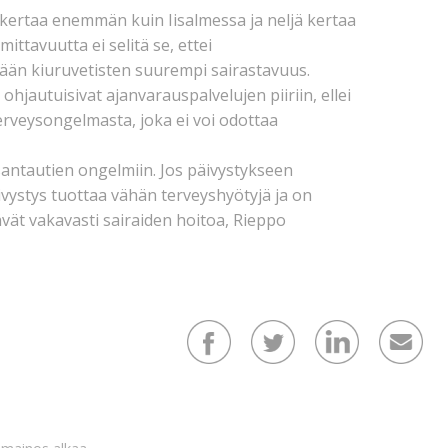
 kertaa enemmän kuin Iisalmessa ja neljä kertaa
tavuutta ei selitä se, ettei
skään kiuruvetisten suurempi sairastavuus.
ohjautuisivat ajanvarauspalvelujen piiriin, ellei
 terveysongelmasta, joka ei voi odottaa
santautien ongelmiin. Jos päivystykseen
vystys tuottaa vähän terveyshyötyjä ja on
ävät vakavasti sairaiden hoitoa, Rieppo