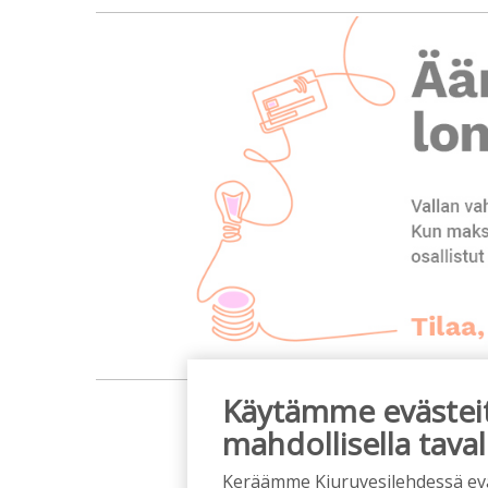
m
Käytämme evästeitä
mahdollisella taval
Keräämme Kiuruvesilehdessä eväst