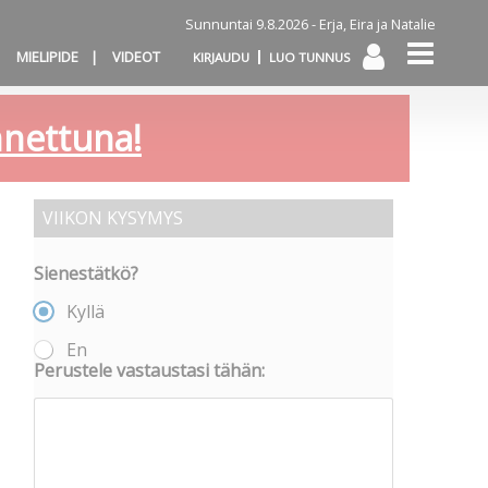
Sunnuntai 9.8.2026 -
Erja, Eira ja Natalie
MIELIPIDE
VIDEOT
KIRJAUDU
LUO TUNNUS
annettuna!
VIIKON KYSYMYS
Sienestätkö?
Kyllä
En
Perustele vastaustasi tähän: