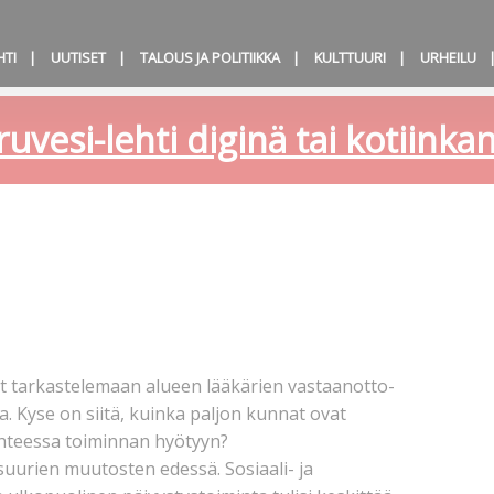
HTI
UUTISET
TALOUS JA POLITIIKKA
KULTTUURI
URHEILU
ruvesi-lehti diginä tai kotiink
tarkastelemaan alueen lääkärien vastaanotto-
 Kyse on siitä, kuinka paljon kunnat ovat
hteessa toiminnan hyötyyn?
suurien muutosten edessä. Sosiaali- ja