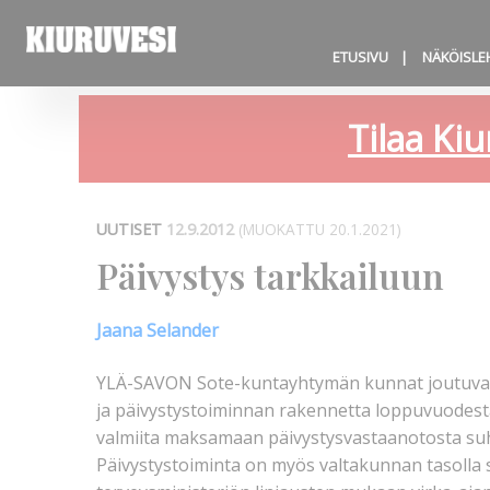
ETUSIVU
NÄKÖISLE
Tilaa Kiu
UUTISET
12.9.2012
(MUOKATTU 20.1.2021)
Päivystys tarkkailuun
Jaana Selander
YLÄ-SAVON Sote-kuntayhtymän kunnat joutuvat 
ja päivystystoiminnan rakennetta loppuvuodesta.
valmiita maksamaan päivystysvastaanotosta su
Päivystystoiminta on myös valtakunnan tasolla 