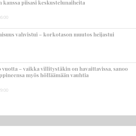
n kanssa piisasi keskustelunaiheita
6:00
suus vahvistui – korkotason muutos heijastui
vuotta – vaikka villitystäkin on havaittavissa, sanoo
ppineensa myös hölläämään vauhtia
9:00