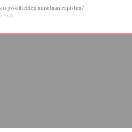
en pyöräteiden annetaan rapistua?
6
16:09