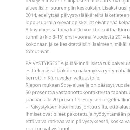
terveysministeriön linjausten mukaan virka-ajan
alueellisiin, suurempiin keskuksiin. Lisäksi uus
2014, edellyttää päivystyslääkäreiltä läketieteen
loppusuoralla olevat opiskelijat eivät enää kelpa
Alkuvaiheessa tämä kaikki voisi tarkoittaa Kiuruv
tunnilla (klo 8-16) ensi vuonna. Vuodesta 2014 l
kokonaan ja se keskitettäisiin Iisalmeen, mikäli
toteutuvat.
PÄIVYSTYKSESTÄ ja lääkinnällisistä tukipalveluis
esittelemässä lääkärien näkemyksiä yhtymähallitu
kerrottiin Kiuruveden valtuustolle.
Riepon mukaan Sote-alueelle on päässyt vuosie
50 prosenttia vastaanottokontakteista tapahtuu
jäädään alle 20 prosentin. Erityisen ongelmallin
– Päivystyksen kuormitus johtuu siitä, että alueel
ihmiset ovat olleet pakotettuja hyödyntämään p
että vaiva ratkeaa vain päivystyksessä, koska va
rooli on vahvistunut.