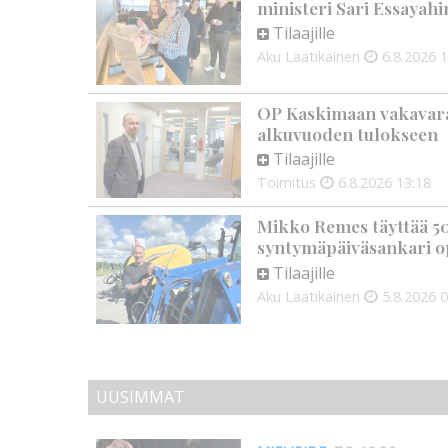
ministeri Sari Essayahi
Tilaajille
Aku Laatikainen
6.8.2026
1
OP Kaskimaan vakavarai
alkuvuoden tulokseen
Tilaajille
Toimitus
6.8.2026
13:18
Mikko Remes täyttää 50 
syntymäpäiväsankari o
Tilaajille
Aku Laatikainen
5.8.2026
0
UUSIMMAT