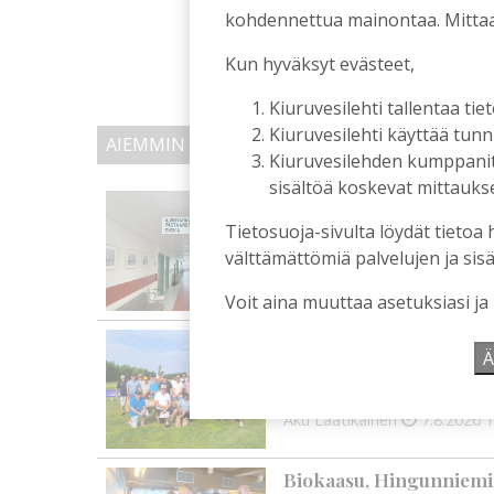
kohdennettua mainontaa. Mitta
Kun hyväksyt evästeet,
Kiuruvesilehti tallentaa tiet
Kiuruvesilehti käyttää tun
AIEMMIN AIHEESTA
Kiuruvesilehden kumppanit k
sisältöä koskevat mittaukset
Kiuruvedelle ja Iisalme
kaupunkien lääkäripul
Tietosuoja-sivulta löydät tietoa 
Tilaajille
välttämättömiä palvelujen ja sisä
Aku Laatikainen
7.8.2026
1
Voit aina muuttaa asetuksiasi ja
Golftapahtuma tuotti j
Ä
palkittavat julkaistaa
Tilaajille
Aku Laatikainen
7.8.2026
1
Biokaasu, Hingunniemi, t