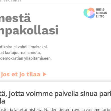
mainos alkaa
ainos päättyy
, jotta voimme palvella sinua par
la
e- ja laitetunnisteita. Näiden tietojen avulla voimme tarjot