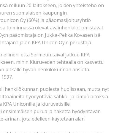
sä reiluun 20 laitokseen, joiden yhteisteho on
 suuren suomalaisen kaupungin.
ounicon Oy (60%) ja pääomasijoitusyhtiö
essa toiminnassa olevat avainhenkilöt omistavat
Oy:n pääomistaja on Jukka-Pekka Kovasen isä
ohtajana ja on KPA Unicon Oy:n perustaja.
llinen, että Sermetin taival jatkuu KPA
kseen, mihin Kiuruveden tehtaalla on kasvettu.
n pitkälle hyvän henkilökunnan ansiota.
 1997.
li henkilökunnan puolesta huolissaan, mutta nyt
olttoaineita hyödyntäviä sähkö- ja lämpölaitoksia
KPA Uniconille ja kiuruvetisille.
teli ensimmäisen purua ja haketta hyödyntävän
-arinan, jota edelleen käytetään alan