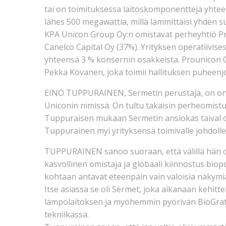
tai on toimituksessa laitoskomponentteja yhteen
lähes 500 megawattia, millä lämmittäisi yhden
KPA Unicon Group Oy:n omistavat perheyhtiö Pr
Canelco Capital Oy (37%). Yrityksen operatiivis
yhteensä 3 % konsernin osakkeista. Prounicon 
Pekka Kovanen, joka toimii hallituksen puheenj
EINO TUPPURAINEN, Sermetin perustaja, on onne
Uniconin nimissä. On tultu takaisin perheomistu
Tuppuraisen mukaan Sermetin ansiokas taival o
Tuppurainen myi yrityksensä toimivalle johdolle
TUPPURAINEN sanoo suoraan, että välillä hän o
kasvollinen omistaja ja globaali kiinnostus biop
kohtaan antavat eteenpäin vain valoisia näkymiä 
Itse asiassa se oli Sermet, joka aikanaan kehit
lämpölaitoksen ja myöhemmin pyörivän BioGrate
tekniikassa.