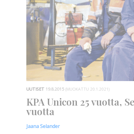
UUTISET
19.8.2015
(MUOKATTU 20.1.2021)
KPA Unicon 25 vuotta, S
vuotta
Jaana Selander