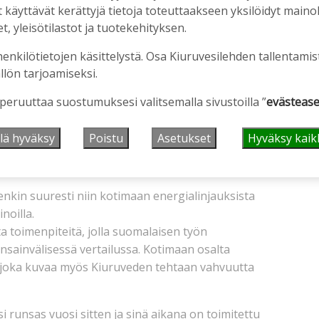
mä tuo mahdollisuuksia, kun siihen yhdistetään
äyttävät kerättyjä tietoja toteuttaakseen yksilöidyt mainoks
oisaalta vienninrahoitusosaaminen, joka on
, yleisötilastot ja tuotekehityksen.
tusjärjestelmät ovat vielä kehittymässä,
henkilötietojen käsittelystä. Osa Kiuruvesilehden tallentamis
llön tarjoamiseksi.
tusyksikkö, jossa on pitkällä aikavälillä
 peruuttaa suostumuksesi valitsemalla sivustoilla ”
evästease
äminen on keskeistä koko yrityksen
lä hyväksy
Poistu
Asetukset
Hyväksy kaik
uonna investoimme noin puoli miljoonaa uuteen
elkästään tuotantoon yli kymmenen uutta
nkin suuresti niin kotimaan energialinjauksista
noilla.
a toimenpiteitä, jolla suomalaisen työn
ansainvälisessä vertailussa. Kotimaan osalta
oka kuvaa myös Kiuruveden tehtaan vahvuutta
runsas vuosi sitten ja sinä aikana on toimitettu