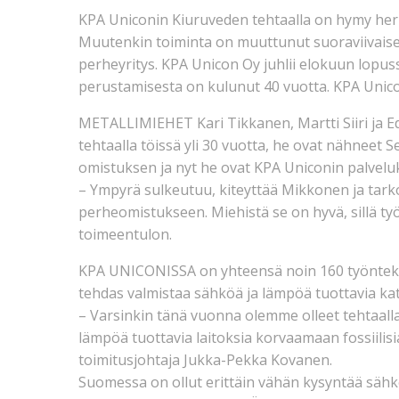
KPA Uniconin Kiuruveden tehtaalla on hymy herkä
Muutenkin toiminta on muuttunut suoraviivaise
perheyritys. KPA Unicon Oy juhlii elokuun lopus
perustamisesta on kulunut 40 vuotta. KPA Unicon
METALLIMIEHET Kari Tikkanen, Martti Siiri ja Ed
tehtaalla töissä yli 30 vuotta, he ovat nähneet
omistuksen ja nyt he ovat KPA Uniconin palvelu
– Ympyrä sulkeutuu, kiteyttää Mikkonen ja tarkoit
perheomistukseen. Miehistä se on hyvä, sillä työ
toimeentulon.
KPA UNICONISSA on yhteensä noin 160 työntekijä
tehdas valmistaa sähköä ja lämpöä tuottavia katti
– Varsinkin tänä vuonna olemme olleet tehtaalla
lämpöä tuottavia laitoksia korvaamaan fossiilisia
toimitusjohtaja Jukka-Pekka Kovanen.
Suomessa on ollut erittäin vähän kysyntää sähkö