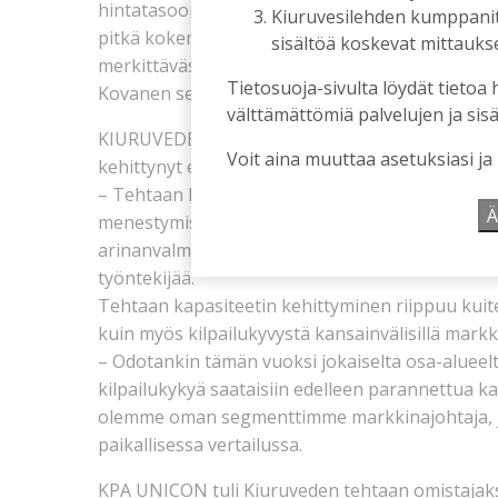
hintatasoon verrattuna. Meidän kannaltamme tä
Kiuruvesilehden kumppanit k
pitkä kokemus puupolttoaineiden käytössä ja t
sisältöä koskevat mittaukset
merkittävässä roolissa maissa, joissa omat rahoi
Tietosuoja-sivulta löydät tietoa 
Kovanen selittää.
välttämättömiä palvelujen ja sisä
KIURUVEDEN tehdas on KPA Uniconin ainoa valmis
Voit aina muuttaa asetuksiasi ja
kehittynyt erityisosaamista.
– Tehtaan kehittäminen ja kilpailukyvyn ylläpit
Ä
menestymisen kannalta, jonka vuoksi tänäkin v
arinanvalmistuslinjaan ja olemme palkanneet p
työntekijää.
Tehtaan kapasiteetin kehittyminen riippuu kuite
kuin myös kilpailukyvystä kansainvälisillä markki
– Odotankin tämän vuoksi jokaiselta osa-alueelt
kilpailukykyä saataisiin edelleen parannettua k
olemme oman segmenttimme markkinajohtaja, j
paikallisessa vertailussa.
KPA UNICON tuli Kiuruveden tehtaan omistajaksi 