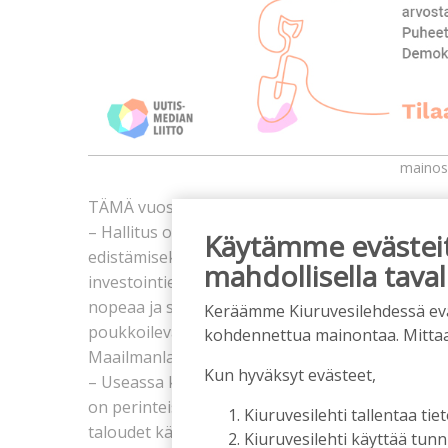
mainos
TÄMÄ vuosi on ollut uusien investointien osalta
– Hallitus on kovasti luvannut kotimaisen poltto
Käytämme evästeitä
edistämiseksi, mutta toistaiseksi ei olla saatu mi
mahdollisella taval
investointien liikkeellelähtöön. Olemme siis od
nopeaa ja selkeää linjausta Suomen tulevaisuude
Keräämme Kiuruvesilehdessä eväst
poukkoilevaa viime vuosina, Kovanen sanoo.
kohdennettua mainontaa. Mitta
Maailmanlaajuisesti Kovanen näkee markkinat mi
Kun hyväksyt evästeet,
– Useassa kehittyvässä taloudessa metsätähtee
on perinteisesti mielletty jätteeksi, josta on h
Kiuruvesilehti tallentaa tiet
taloudet kärsivät sähköpulasta talouden kasva
Kiuruvesilehti käyttää tun