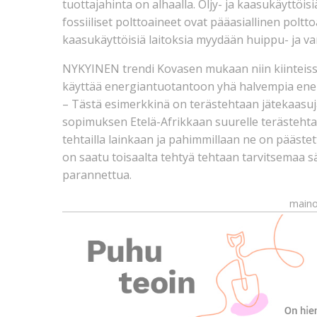
tuottajahinta on alhaalla. Öljy- ja kaasukäyttöisi
fossiiliset polttoaineet ovat pääasiallinen polt
kaasukäyttöisiä laitoksia myydään huippu- ja v
NYKYINEN trendi Kovasen mukaan niin kiinteissä
käyttää energiantuotantoon yhä halvempia ener
– Tästä esimerkkinä on terästehtaan jätekaasuja
sopimuksen Etelä-Afrikkaan suurelle terästehtaa
tehtailla lainkaan ja pahimmillaan ne on päästet
on saatu toisaalta tehtyä tehtaan tarvitsemaa 
parannettua.
maino