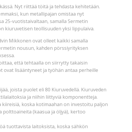
ssä. Nyt riittää töitä ja tehdasta kehitetään.
mmaksi, kun metallipajan omistaa nyt
sa 25-vuotistaivaltaan, samalla Sermetin
 kiuruvetisen teollisuuden yksi lippulaiva.
vin Mikkonen ovat olleet kaikki samalla
 Sermetin nousun, kahden pörssiyrityksen
ksessa.
taa, että tehtaalla on siirrytty takaisin
t ovat lisääntyneet ja työhän antaa perheille
ä, joista puolet eli 80 Kiuruvedellä. Kiuruveden
lalaitoksia ja niihin liittyviä komponentteja.
 kiireisiä, koska kotimaahan on investoitu paljon
 polttoaineita (kaasua ja öljyä), kertoo
ä tuottavista laitoksista, koska sähkön