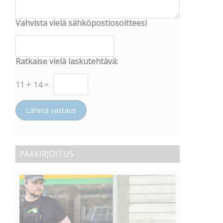
Vahvista vielä sähköpostiosoitteesi
Ratkaise vielä laskutehtävä:
11
+
14
=
Lähetä vastaus
PÄÄKIRJOITUS