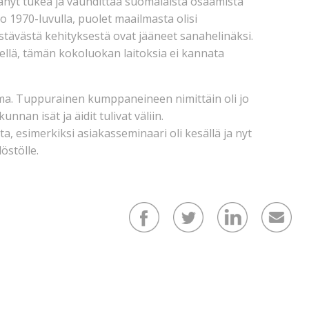
tänyt tukea ja vauhdittaa suomalaista osaamista
 1970-luvulla, puolet maailmasta olisi
kestävästä kehityksestä ovat jääneet sanahelinäksi.
ellä, tämän kokoluokan laitoksia ei kannata
ma. Tuppurainen kumppaneineen nimittäin oli jo
nan isät ja äidit tulivat väliin.
ta, esimerkiksi asiakasseminaari oli kesällä ja nyt
östölle.