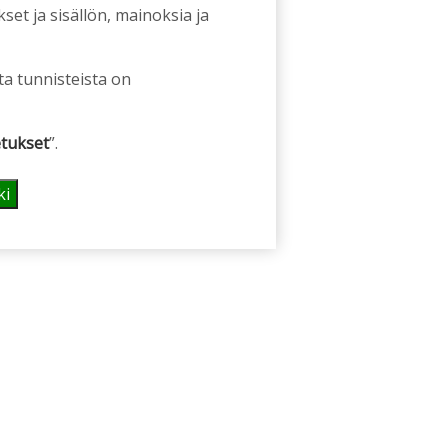
et ja sisällön, mainoksia ja
ta tunnisteista on
tukset
”.
ki