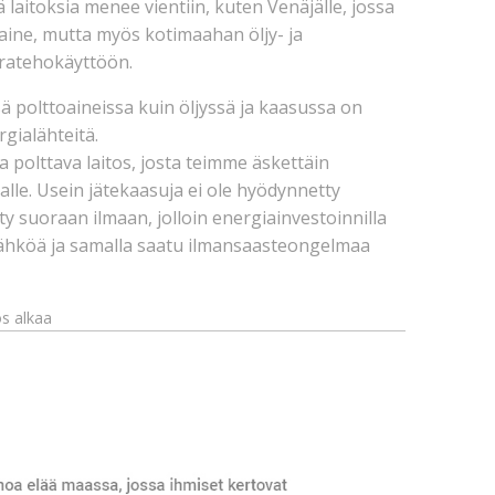
ä laitoksia menee vientiin, kuten Venäjälle, jossa
toaine, mutta myös kotimaahan öljy- ja
aratehokäyttöön.
 polttoaineissa kuin öljyssä ja kaasussa on
gialähteitä.
 polttava laitos, josta teimme äskettäin
lle. Usein jätekaasuja ei ole hyödynnetty
ty suoraan ilmaan, jolloin energiainvestoinnilla
sähköä ja samalla saatu ilmansaasteongelmaa
s alkaa