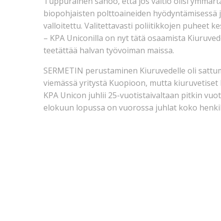
Tuppurainen sanoo, että jos valtio olisi ymmär
biopohjaisten polttoaineiden hyödyntämisessä jo
valloitettu. Valitettavasti poliitikkojen puheet 
– KPA Uniconilla on nyt tätä osaamista Kiuruved
teetättää halvan työvoiman maissa.
SERMETIN perustaminen Kiuruvedelle oli sattu
viemässä yritystä Kuopioon, mutta kiuruvetiset kun
KPA Unicon juhlii 25-vuotistaivaltaan pitkin vuot
elokuun lopussa on vuorossa juhlat koko henkil