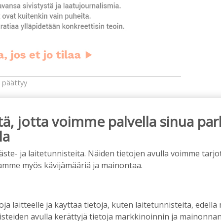
 päättyy
 Suomessa todella hiljainen.
aineen lisäämistä ja konkreettisia toimia asian
, jotta voimme palvella sinua par
tään sellaista päätöstä, joka olisi johtanut uusien
la
ottavalla kannalla ja toivomme mahdollisimman
n energiapolitiikasta, joka on ollut hyvin
e- ja laitetunnisteita. Näiden tietojen avulla voimme tarjot
amme myös kävijämääriä ja mainontaa.
elenkiintoisina.
t ja mekaanisen puunjalostuksen sivutuotteet
aluttu päästä eroon. Samaan aikaan kyseiset
oja laitteelle ja käyttää tietoja, kuten laitetunnisteita, edellä
essa ja sähkön hinta on moninkertainen Suomen
nisteiden avulla kerättyjä tietoja markkinoinnin ja mainonn