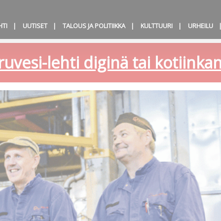
HTI
UUTISET
TALOUS JA POLITIIKKA
KULTTUURI
URHEILU
ruvesi-lehti diginä tai kotiink