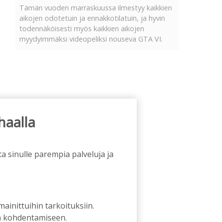
Tämän vuoden marraskuussa ilmestyy kaikkien
aikojen odotetuin ja ennakkotilatuin, ja hyvin
todennäköisesti myös kaikkien aikojen
myydyimmäksi videopeliksi nouseva GTA VI.
haalla
a sinulle parempia palveluja ja
 mainittuihin tarkoituksiin.
an kohdentamiseen.