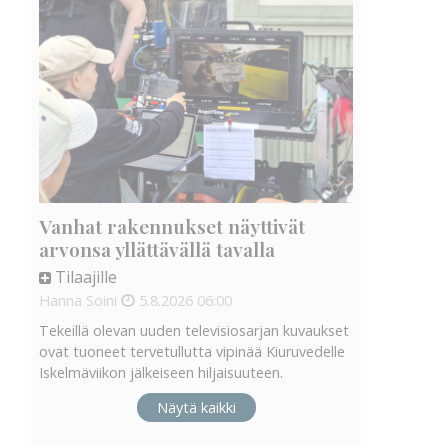
Vanhat rakennukset näyttivät
arvonsa yllättävällä tavalla
Tilaajille
Hanna Soini
5.8.2026
06:00
Tekeillä olevan uuden televisiosarjan kuvaukset
ovat tuoneet tervetullutta vipinää Kiuruvedelle
Iskelmäviikon jälkeiseen hiljaisuuteen.
Näytä kaikki