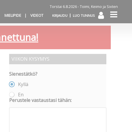
Torstai 6.8.2026 -
Toimi, Keimo ja Sixten
MIELIPIDE
VIDEOT
KIRJAUDU
LUO TUNNUS
annettuna!
VIIKON KYSYMYS
Sienestätkö?
Kyllä
En
Perustele vastaustasi tähän: