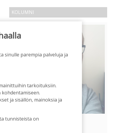
KOLUMNI
haalla
a sinulle parempia palveluja ja
 mainittuihin tarkoituksiin.
an kohdentamiseen.
et ja sisällön, mainoksia ja
ta tunnisteista on
Vähempikin riittäisi?
Aku Laatikainen
31.7.2026
09:00