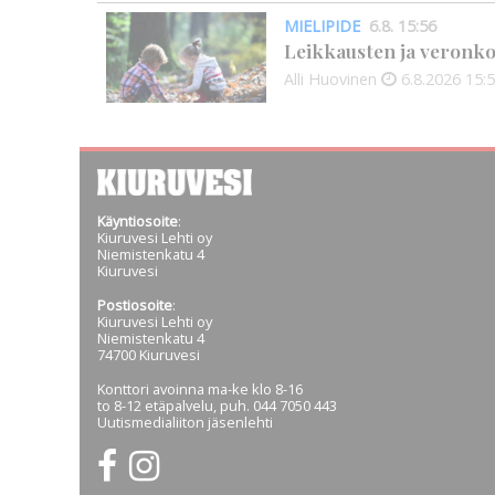
MIELIPIDE
6.8. 15:56
Leikkausten ja veronko
Alli Huovinen
6.8.2026
15:
Käyntiosoite
:
Kiuruvesi Lehti oy
Niemistenkatu 4
Kiuruvesi
Postiosoite
:
Kiuruvesi Lehti oy
Niemistenkatu 4
74700 Kiuruvesi
Konttori avoinna ma-ke klo 8-16
to 8-12 etäpalvelu, puh. 044 7050 443
Uutismedialiiton jäsenlehti