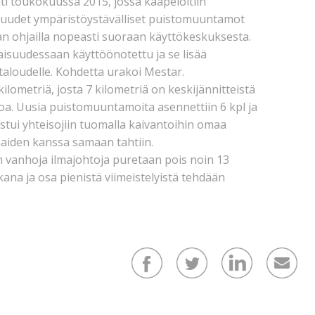
ti toukokuussa 2015, jossa kaapeloitiin
a uudet ympäristöystävälliset puistomuuntamot
aan ohjailla nopeasti suoraan käyttökeskuksesta.
suudessaan käyttöönotettu ja se lisää
taloudelle. Kohdetta urakoi Mestar.
lometriä, josta 7 kilometriä on keskijännitteistä
oa. Uusia puistomuuntamoita asennettiin 6 kpl ja
stui yhteisojiin tuomalla kaivantoihin omaa
maiden kanssa samaan tahtiin.
n vanhoja ilmajohtoja puretaan pois noin 13
kana ja osa pienistä viimeistelyistä tehdään