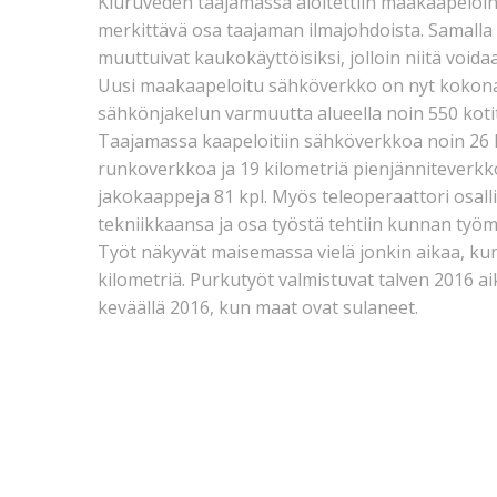
Kiuruveden taajamassa aloitettiin maakaapeloin
merkittävä osa taajaman ilmajohdoista. Samall
muuttuivat kaukokäyttöisiksi, jolloin niitä void
Uusi maakaapeloitu sähköverkko on nyt kokonai
sähkönjakelun varmuutta alueella noin 550 koti
Taajamassa kaapeloitiin sähköverkkoa noin 26 ki
runkoverkkoa ja 19 kilometriä pienjänniteverkk
jakokaappeja 81 kpl. Myös teleoperaattori osalli
tekniikkaansa ja osa työstä tehtiin kunnan työ
Työt näkyvät maisemassa vielä jonkin aikaa, ku
kilometriä. Purkutyöt valmistuvat talven 2016 ai
keväällä 2016, kun maat ovat sulaneet.