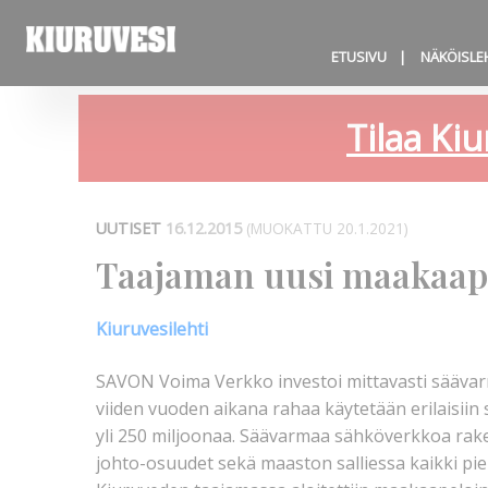
ETUSIVU
NÄKÖISLE
Tilaa Kiu
UUTISET
16.12.2015
(MUOKATTU 20.1.2021)
Taajaman uusi maakaapel
Kiuruvesilehti
SAVON Voima Verkko investoi mittavasti sääv
viiden vuoden aikana rahaa käytetään erilaisii
yli 250 miljoonaa. Säävarmaa sähköverkkoa rak
johto-osuudet sekä maaston salliessa kaikki pi