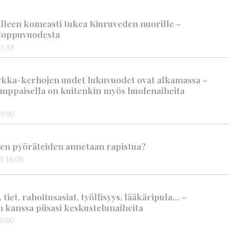
älleen komeasti tukea Kiuruveden nuorille –
n loppuvuodesta
1:33
rkka-kerhojen uudet lukuvuodet ovat alkamassa –
mppaisella on kuitenkin myös huolenaiheita
9:00
en pyöräteiden annetaan rapistua?
6
16:09
iet, rahoitusasiat, työllisyys, lääkäripula… –
n kanssa piisasi keskustelunaiheita
6:00