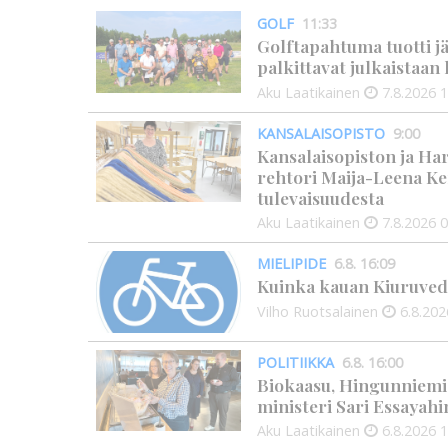
GOLF
11:33
Golftapahtuma tuotti j
palkittavat julkaistaa
Aku Laatikainen
7.8.2026
1
KANSALAISOPISTO
9:00
Kansalaisopiston ja Ha
rehtori Maija-Leena Ke
tulevaisuudesta
Aku Laatikainen
7.8.2026
0
MIELIPIDE
6.8. 16:09
Kuinka kauan Kiuruved
Vilho Ruotsalainen
6.8.202
POLITIIKKA
6.8. 16:00
Biokaasu, Hingunniemi, t
ministeri Sari Essayahi
Aku Laatikainen
6.8.2026
1