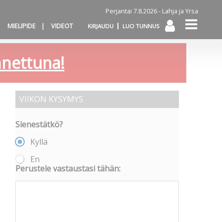
Perjantai 7.8.2026 -
Lahja ja Yrsa
MIELIPIDE
VIDEOT
KIRJAUDU
LUO TUNNUS
annettuna!
VIIKON KYSYMYS
Sienestätkö?
Kyllä
En
Perustele vastaustasi tähän: