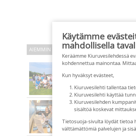
Käytämme evästeitä
mahdollisella taval
AIEMMIN AIHEESTA
Keräämme Kiuruvesilehdessä eväst
kohdennettua mainontaa. Mitta
Golftapahtuma tuotti j
palkittavat julkaistaa
Kun hyväksyt evästeet,
Tilaajille
Aku Laatikainen
7.8.2026
1
Kiuruvesilehti tallentaa tiet
Kiuruvesilehti käyttää tun
Kiuruvesilehden kumppanit k
Biokaasu, Hingunniemi, t
sisältöä koskevat mittaukset
ministeri Sari Essayahi
Tilaajille
Tietosuoja-sivulta löydät tietoa 
Aku Laatikainen
6.8.2026
1
välttämättömiä palvelujen ja sisä