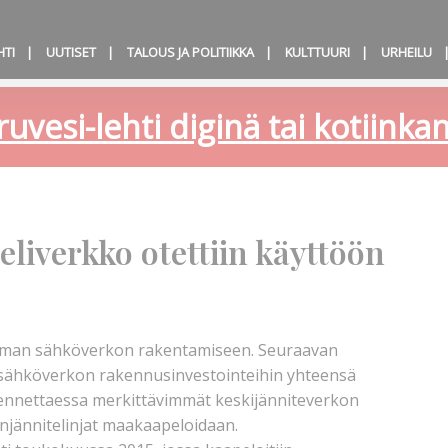
HTI
UUTISET
TALOUS JA POLITIIKKA
KULTTUURI
URHEILU
ruvesi-lehti diginä tai kotiink
iverkko otettiin käyttöön
arman sähköverkon rakentamiseen. Seuraavan
n sähköverkon rakennusinvestointeihin yhteensä
ennettaessa merkittävimmät keskijänniteverkon
enjännitelinjat maakaapeloidaan.