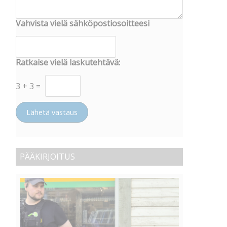
Vahvista vielä sähköpostiosoitteesi
Ratkaise vielä laskutehtävä:
3
+
3
=
Lähetä vastaus
PÄÄKIRJOITUS