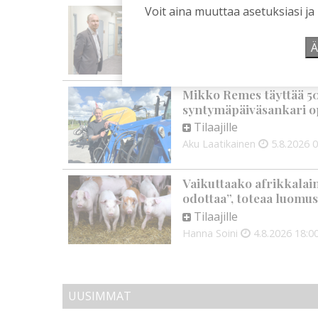
Voit aina muuttaa asetuksiasi ja
OP Kaskimaan vakavarai
alkuvuoden tulokseen
Tilaajille
Ä
Toimitus
6.8.2026
13:18
Mikko Remes täyttää 50 
syntymäpäiväsankari o
Tilaajille
Aku Laatikainen
5.8.2026
0
Vaikuttaako afrikkalai
odottaa”, toteaa luomus
Tilaajille
Hanna Soini
4.8.2026
18:0
UUSIMMAT