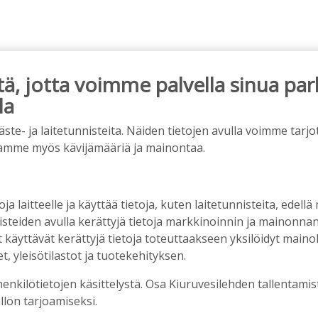
, jotta voimme palvella sinua par
la
e- ja laitetunnisteita. Näiden tietojen avulla voimme tarjot
amme myös kävijämääriä ja mainontaa.
älleen komeasti tukea Kiuruveden nuorille –
n loppuvuodesta
1:33
oja laitteelle ja käyttää tietoja, kuten laitetunnisteita, edellä
nisteiden avulla kerättyjä tietoja markkinoinnin ja mainonn
äyttävät kerättyjä tietoja toteuttaakseen yksilöidyt mainoks
iet, rahoitusasiat, työllisyys, lääkäripula… –
, yleisötilastot ja tuotekehityksen.
n kanssa piisasi keskustelunaiheita
henkilötietojen käsittelystä. Osa Kiuruvesilehden tallentamis
6:00
llön tarjoamiseksi.