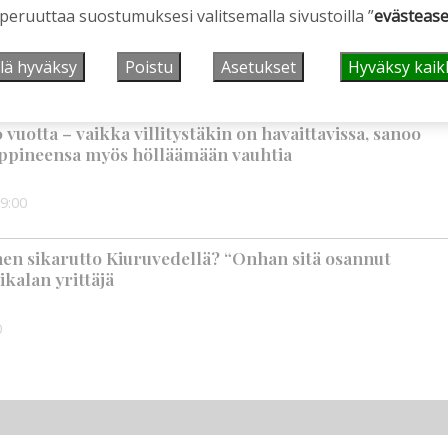
 peruuttaa suostumuksesi valitsemalla sivustoilla ”
evästease
suus vahvistui – korkotason muutos heijastui
lä hyväksy
Poistu
Asetukset
Hyväksy kaik
vuotta – vaikka villitystäkin on havaittavissa, sanoo
ppineensa myös hölläämään vauhtia
9:00
nen sikarutto Kiuruvedellä? “Onhan sitä osannut
ikalan yrittäjä
0