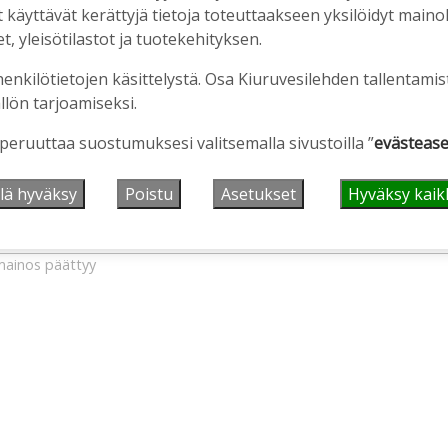
äyttävät kerättyjä tietoja toteuttaakseen yksilöidyt mainoks
, yleisötilastot ja tuotekehityksen.
henkilötietojen käsittelystä. Osa Kiuruvesilehden tallentamis
llön tarjoamiseksi.
 peruuttaa suostumuksesi valitsemalla sivustoilla ”
evästease
lä hyväksy
Poistu
Asetukset
Hyväksy kaik
ainos päättyy