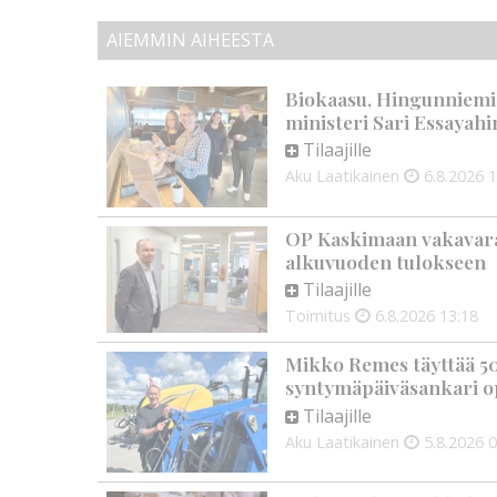
AIEMMIN AIHEESTA
Biokaasu, Hingunniemi, t
ministeri Sari Essayahi
Tilaajille
Aku Laatikainen
6.8.2026
1
OP Kaskimaan vakavarai
alkuvuoden tulokseen
Tilaajille
Toimitus
6.8.2026
13:18
Mikko Remes täyttää 50 
syntymäpäiväsankari o
Tilaajille
Aku Laatikainen
5.8.2026
0