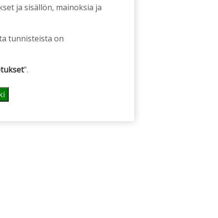
et ja sisällön, mainoksia ja
ta tunnisteista on
tukset
”.
ki