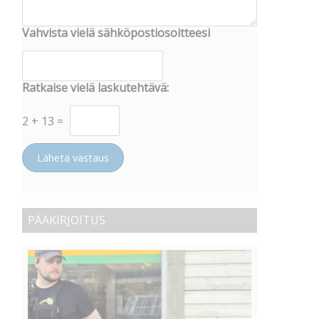
Vahvista vielä sähköpostiosoitteesi
Ratkaise vielä laskutehtävä:
2
+
13
=
Lähetä vastaus
PÄÄKIRJOITUS