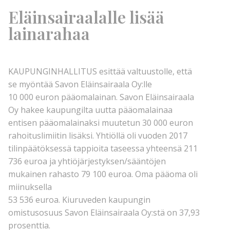
Eläinsairaalalle lisää
lainarahaa
KAUPUNGINHALLITUS esittää valtuustolle, että
se myöntää Savon Eläinsairaala Oy:lle
10 000 euron pääomalainan. Savon Eläinsairaala
Oy hakee kaupungilta uutta pääomalainaa
entisen pääomalainaksi muutetun 30 000 euron
rahoituslimiitin lisäksi. Yhtiöllä oli vuoden 2017
tilinpäätöksessä tappioita taseessa yhteensä 211
736 euroa ja yhtiöjärjestyksen/sääntöjen
mukainen rahasto 79 100 euroa. Oma pääoma oli
miinuksella
53 536 euroa. Kiuruveden kaupungin
omistusosuus Savon Eläinsairaala Oy:stä on 37,93
prosenttia.