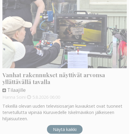
Vanhat rakennukset näyttivät arvonsa
yllättävällä tavalla
Tilaajille
Hanna Soini
5.8.2026
06:00
Tekeillä olevan uuden televisiosarjan kuvaukset ovat tuoneet
tervetullutta vipinää Kiuruvedelle Iskelmäviikon jälkeiseen
hiljaisuuteen.
Näytä kaikki