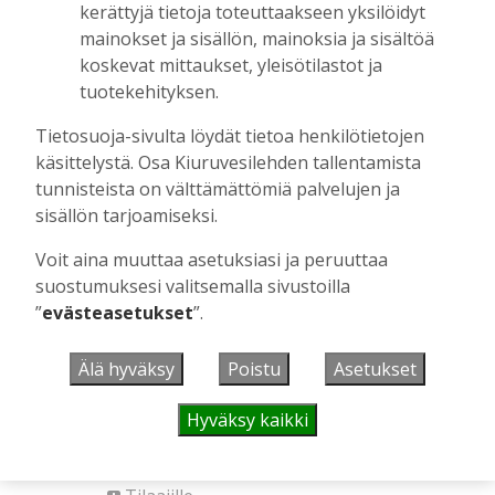
kerättyjä tietoja toteuttaakseen yksilöidyt
mainokset ja sisällön, mainoksia ja sisältöä
AIEMMIN AIHEESTA
koskevat mittaukset, yleisötilastot ja
tuotekehityksen.
Kiuruvedelle ja Iisalmeen
ostopalvelulääkäri – tarkoituksena on
Tietosuoja-sivulta löydät tietoa henkilötietojen
helpottaa kaupunkien lääkäripulaa
käsittelystä. Osa Kiuruvesilehden tallentamista
Tilaajille
tunnisteista on välttämättömiä palvelujen ja
Aku Laatikainen
7.8.2026
12:00
sisällön tarjoamiseksi.
Golftapahtuma tuotti jälleen komeasti
Voit aina muuttaa asetuksiasi ja peruuttaa
tukea Kiuruveden nuorille – palkittavat
suostumuksesi valitsemalla sivustoilla
julkaistaan loppuvuodesta
”
evästeasetukset
”.
Tilaajille
Aku Laatikainen
7.8.2026
11:33
Älä hyväksy
Poistu
Asetukset
Biokaasu, Hingunniemi, tiet,
Hyväksy kaikki
rahoitusasiat, työllisyys, lääkäripula… –
ministeri Sari Essayahin kanssa piisasi
keskustelunaiheita