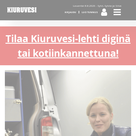
Lauantai 8.8.2026 -
Sylvi, Sylvia ja Silva
KIRJAUDU
LUO TUNNUS
Tilaa Kiuruvesi-lehti diginä
tai kotiinkannettuna!