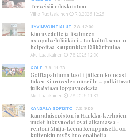
Terveisiä eduskuntaan
Vilho Ruotsalainen
7.8.2026
12:26
HYVINVOINTIALUE
7.8. 12:00
Kiuruvedelle ja Iisalmeen
ostopalvelulääkäri – tarkoituksena on
helpottaa kaupunkien lääkäripulaa
Aku Laatikainen
7.8.2026
12:00
GOLF
7.8. 11:33
Golftapahtuma tuotti jälleen komeasti
tukea Kiuruveden nuorille – palkittavat
julkaistaan loppuvuodesta
Aku Laatikainen
7.8.2026
11:33
KANSALAISOPISTO
7.8. 9:00
Kansalaisopiston ja Harkka-kerhojen
uudet lukuvuodet ovat alkamassa –
rehtori Maija-Leena Kemppaisella on
kuitenkin myös huolenaiheita