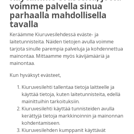
voimme palvella sinua
parhaalla mahdollisella
tavalla
mainos alkaa
Keräämme Kiuruvesilehdessä eväste- ja
laitetunnisteita. Näiden tietojen avulla voimme
tarjota sinulle parempia palveluja ja kohdennettua
mainontaa. Mittaamme myös kävijämääriä ja
mainontaa.
Kun hyväksyt evästeet,
mainos päättyy
Kiuruvesilehti tallentaa tietoja laitteelle ja
käyttää tietoja, kuten laitetunnisteita, edellä
mainittuihin tarkoituksiin.
Kiuruvesilehti käyttää tunnisteiden avulla
kerättyjä tietoja markkinoinnin ja mainonnan
kohdentamiseen.
Kiuruvesilehden kumppanit käyttävät