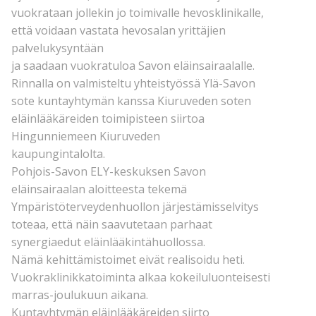
vuokrataan jollekin jo toimivalle hevosklinikalle,
että voidaan vastata hevosalan yrittäjien
palvelukysyntään
ja saadaan vuokratuloa Savon eläinsairaalalle.
Rinnalla on valmisteltu yhteistyössä Ylä-Savon
sote kuntayhtymän kanssa Kiuruveden soten
eläinlääkäreiden toimipisteen siirtoa
Hingunniemeen Kiuruveden
kaupungintalolta.
Pohjois-Savon ELY-keskuksen Savon
eläinsairaalan aloitteesta tekemä
Ympäristöterveydenhuollon järjestämisselvitys
toteaa, että näin saavutetaan parhaat
synergiaedut eläinlääkintähuollossa.
Nämä kehittämistoimet eivät realisoidu heti.
Vuokraklinikkatoiminta alkaa kokeiluluonteisesti
marras-joulukuun aikana.
Kuntayhtymän eläinlääkäreiden siirto