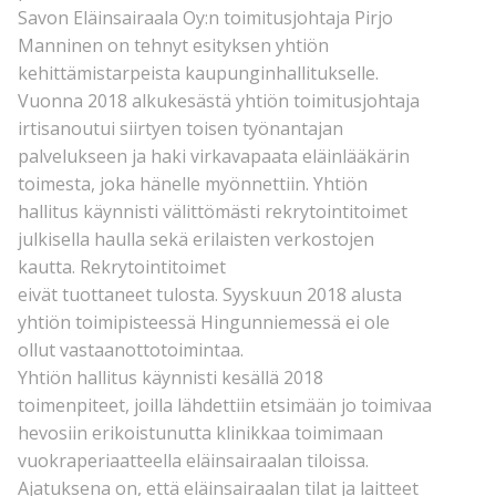
Savon Eläinsairaala Oy:n toimitusjohtaja Pirjo
Manninen on tehnyt esityksen yhtiön
kehittämistarpeista kaupunginhallitukselle.
Vuonna 2018 alkukesästä yhtiön toimitusjohtaja
irtisanoutui siirtyen toisen työnantajan
palvelukseen ja haki virkavapaata eläinlääkärin
toimesta, joka hänelle myönnettiin. Yhtiön
hallitus käynnisti välittömästi rekrytointitoimet
julkisella haulla sekä erilaisten verkostojen
kautta. Rekrytointitoimet
eivät tuottaneet tulosta. Syyskuun 2018 alusta
yhtiön toimipisteessä Hingunniemessä ei ole
ollut vastaanottotoimintaa.
Yhtiön hallitus käynnisti kesällä 2018
toimenpiteet, joilla lähdettiin etsimään jo toimivaa
hevosiin erikoistunutta klinikkaa toimimaan
vuokraperiaatteella eläinsairaalan tiloissa.
Ajatuksena on, että eläinsairaalan tilat ja laitteet