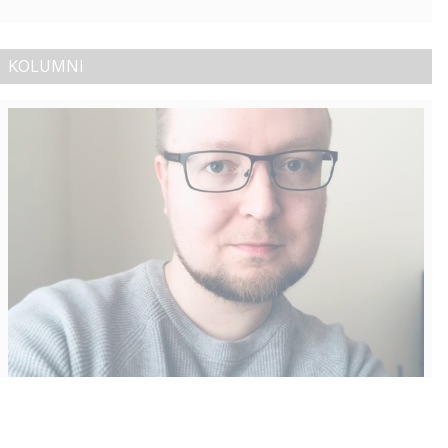
KOLUMNI
Vähempikin riittäisi?