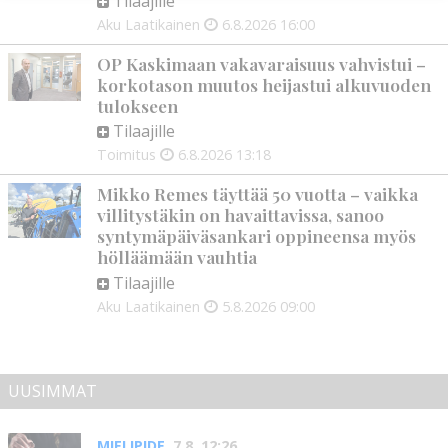
Tilaajille
Aku Laatikainen
6.8.2026
16:00
OP Kaskimaan vakavaraisuus vahvistui –
korkotason muutos heijastui alkuvuoden
tulokseen
Tilaajille
Toimitus
6.8.2026
13:18
Mikko Remes täyttää 50 vuotta – vaikka
villitystäkin on havaittavissa, sanoo
syntymäpäiväsankari oppineensa myös
hölläämään vauhtia
Tilaajille
Aku Laatikainen
5.8.2026
09:00
UUSIMMAT
MIELIPIDE
7.8. 12:26